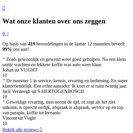
Wat onze klanten over ons zeggen
9
,7
Op basis van
419
beoordelingen in de laatste 12 maanden beveelt
99%
ons aan!
“
Zoals gewoonlijk en gewend weer goed geholpen. Na een klein
uurtje wachten en lekkere koffie was auto weer klaar.
Johan uit VUGHT
10
“
De nummer 1 in service, kennis, ervaring en bediening. En super
klantvriendelijk. Een echte aanrader. Ik kom er al ruim twintig jaar.
Jack Versteegh uit S-HERTOGENBOSCH
10
“
Geweldige ervaring, men neemt de tijd, of zegt als het niet
uitkomt, is oprecht eerlijk. afspraak is afspraak, service op en top.
van paraplu, koffie tot leenauto
Vincent uit Vught
10
Bekijk alle reviews